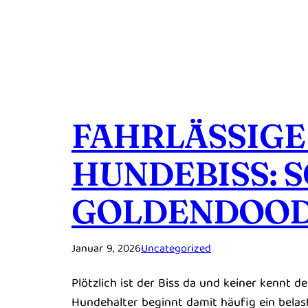
FAHRLÄSSIG
HUNDEBISS: 
GOLDENDOOD
Januar 9, 2026
Uncategorized
Plötzlich ist der Biss da und keiner kennt 
Hundehalter beginnt damit häufig ein belas