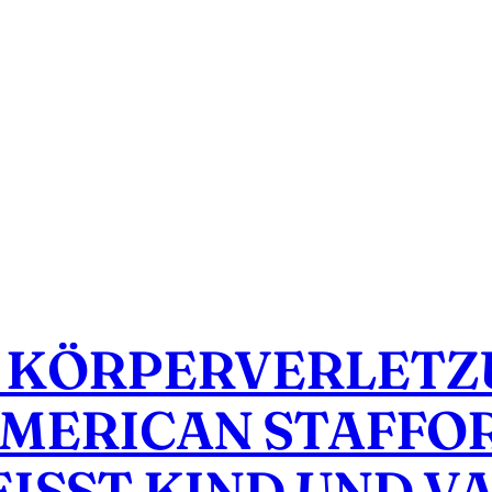
E KÖRPERVERLET
AMERICAN STAFFO
EISST KIND UND V